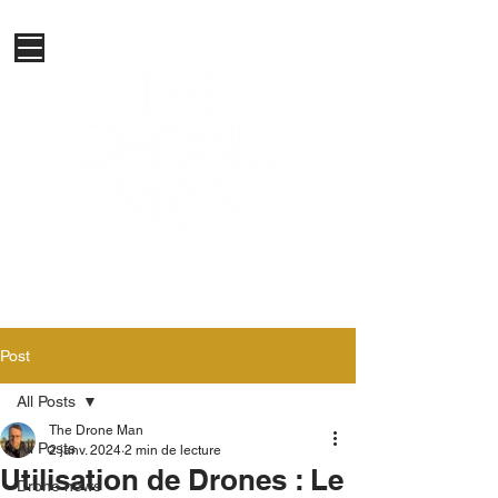
Post
All Posts
The Drone Man
All Posts
2 janv. 2024
2 min de lecture
Utilisation de Drones : Le
Drone news