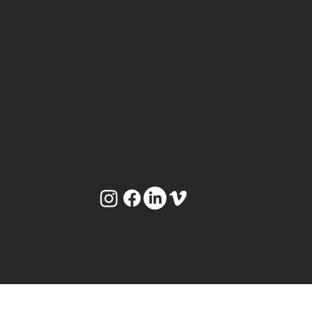
+33 6 71 62 62 08
contact@thedroneman.fr
PARLO ITA