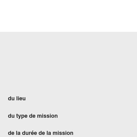
te les tarifs à chaque projet car il n'y en a jamais deux
ressemblent.
Le montant final dépendra, entre autres:
du lieu
du type de mission
de la durée de la mission