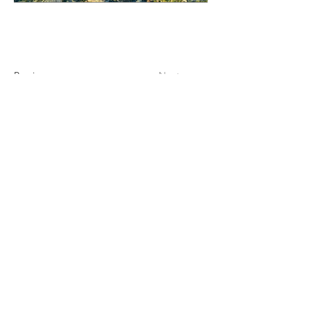
Previous
Next
PARLO ITALIANO!
I SPEAK ENGLISH!
HABLO ESPAÑOL!
contact@thedroneman.fr
|
Tel :
+33 6 71 62 62 08
|
34000 Montpellier, France
Mentions légales