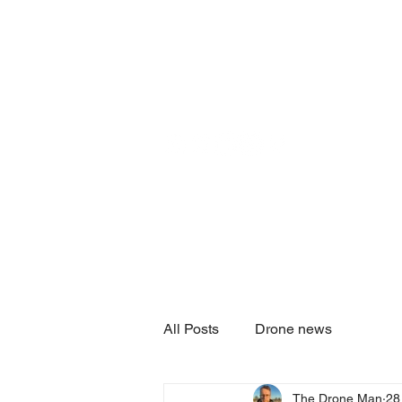
ACCUEIL
SERVICES
All Posts
Drone news
The Drone Man
28