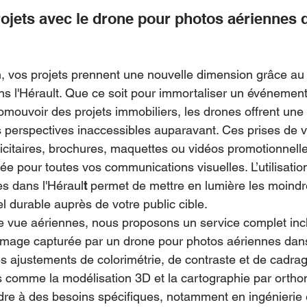
ojets avec le drone pour photos aériennes 
 vos projets prennent une nouvelle dimension grâce au
s l'Hérault. Que ce soit pour immortaliser un événement,
romouvoir des projets immobiliers, les drones offrent une
s perspectives inaccessibles auparavant. Ces prises de 
itaires, brochures, maquettes ou vidéos promotionnelle
tée pour toutes vos communications visuelles. L’utilisatio
s dans l'Héraul
t
 permet de mettre en lumière les moindre
l durable auprès de votre public cible.
e vue aériennes, nous proposons un service complet incl
mage capturée par un drone pour photos aériennes dans 
s ajustements de colorimétrie, de contraste et de cadrag
 comme la modélisation 3D et la cartographie par orth
re à des besoins spécifiques, notamment en ingénierie e