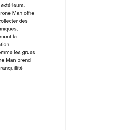
extérieurs.
Drone Man offre 
ollecter des 
hniques, 
ement la 
tion 
comme les grues 
one Man prend 
anquillité 