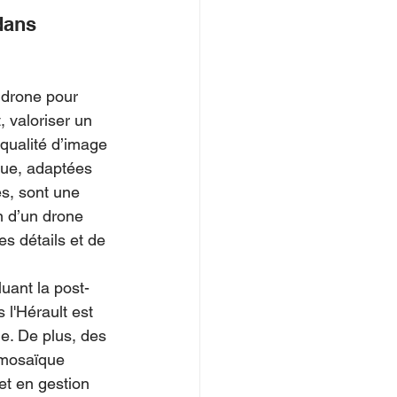
dans 
 drone pour 
 valoriser un 
 qualité d’image 
vue, adaptées 
s, sont une 
n d’un drone 
s détails et de 
uant la post-
l'Hérault est  
e. De plus, des 
omosaïque 
t en gestion 