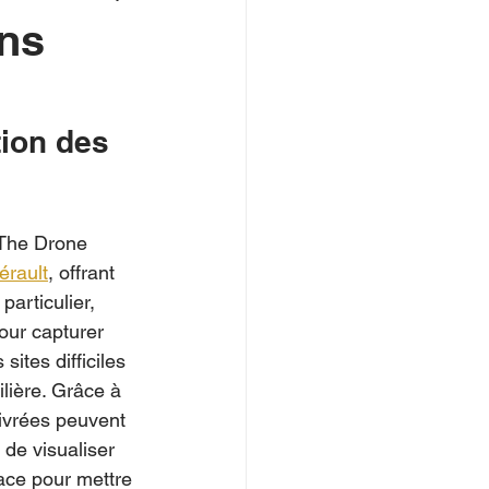
ans
tion des 
 The Drone 
érault
, offrant 
articulier, 
our capturer 
ites difficiles 
lière. Grâce à 
ivrées peuvent 
de visualiser 
ace pour mettre 