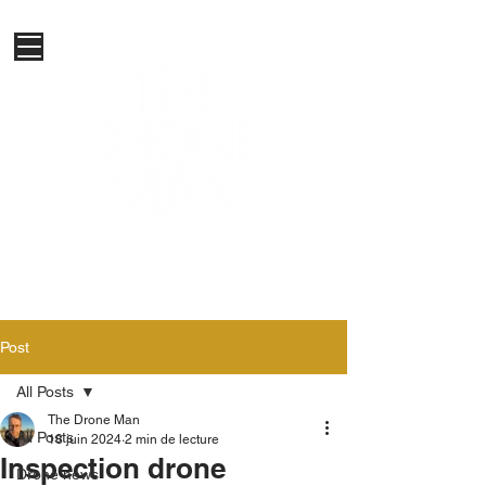
Post
All Posts
The Drone Man
All Posts
18 juin 2024
2 min de lecture
Inspection drone
Drone news