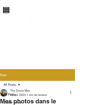
Post
All Posts
The Drone Man
All Posts
25 juil. 2023
1 min de lecture
Mes photos dans le
Drone news