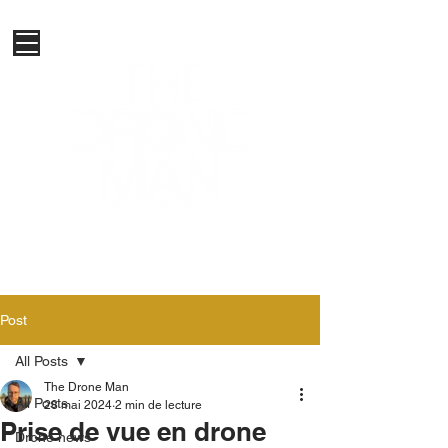
Post
All Posts
The Drone Man
All Posts
28 mai 2024
2 min de lecture
Prise de vue en drone
Drone news