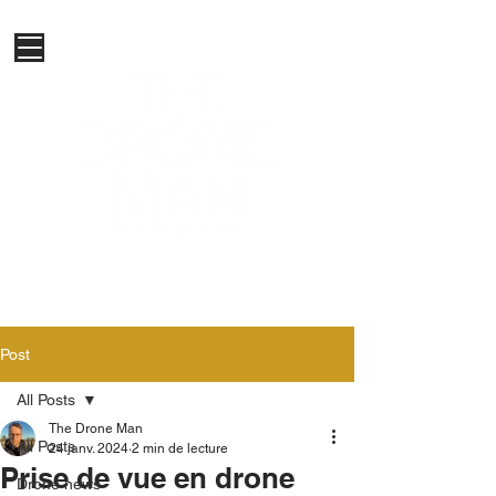
Post
All Posts
The Drone Man
All Posts
24 janv. 2024
2 min de lecture
Prise de vue en drone
Drone news